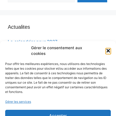
Actualites
Le calendrier pour 2027
Gérer le consentement aux
PV de Assemblée Générale du 13 Juin 2026
cookies
Publication sur La Chapelle du Val
Pour offrir les meilleures expériences, nous utilisons des technologies
Progrès dans la sauvegarde de la chapelle
telles que les cookies pour stocker et/ou accéder aux informations des
appareils. Le fait de consentir à ces technologies nous permettra de
Le calendrier pour 2025
traiter des données telles que le comportement de navigation ou les ID
uniques sur ce site. Le fait de ne pas consentir ou de retirer son
consentement peut avoir un effet négatif sur certaines caractéristiques
et fonctions.
Gérer les services
Faire un don
Accepter