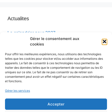
Actualites
Le calendrier pour 2027
Gérer le consentement aux
PV de Assemblée Générale du 13 Juin 2026
cookies
Publication sur La Chapelle du Val
Pour offrir les meilleures expériences, nous utilisons des technologies
Progrès dans la sauvegarde de la chapelle
telles que les cookies pour stocker et/ou accéder aux informations des
appareils. Le fait de consentir à ces technologies nous permettra de
Le calendrier pour 2025
traiter des données telles que le comportement de navigation ou les ID
uniques sur ce site. Le fait de ne pas consentir ou de retirer son
consentement peut avoir un effet négatif sur certaines caractéristiques
et fonctions.
Gérer les services
Faire un don
Accepter